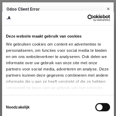
×
Odoo Client Error
Contact Us
An error
Copy the full error to clipboard
occurred
Deze website maakt gebruik van cookies
Please use the copy button to report the error to your support
We gebruiken cookies om content en advertenties te
service.
Company
personaliseren, om functies voor social media te bieden
Identification
en om ons websiteverkeer te analyseren. Ook delen we
informatie over uw gebruik van onze site met onze
See details
Please fill in your company details
partners voor social media, adverteren en analyse. Deze
partners kunnen deze gegevens combineren met andere
informatie die u aan ze heeft verstrekt of die ze hebben
Ok
You can search a company in our database by name, VAT or
verzameld op basis van uw gebruik van hun services.
enterprise ID. When a company is selected it will auto-complete the
form. If you don't find your company in our database, you can create
a new company record with the button below.
Toestemmingsselectie
Noodzakelijk
Company Name