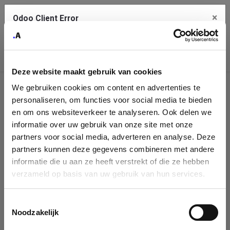
×
Odoo Client Error
Contact Us
An error
Copy the full error to clipboard
occurred
Deze website maakt gebruik van cookies
Please use the copy button to report the error to your support
We gebruiken cookies om content en advertenties te
service.
Company
personaliseren, om functies voor social media te bieden
Identification
en om ons websiteverkeer te analyseren. Ook delen we
informatie over uw gebruik van onze site met onze
See details
Please fill in your company details
partners voor social media, adverteren en analyse. Deze
partners kunnen deze gegevens combineren met andere
informatie die u aan ze heeft verstrekt of die ze hebben
Ok
You can search a company in our database by name, VAT or
verzameld op basis van uw gebruik van hun services.
enterprise ID. When a company is selected it will auto-complete the
form. If you don't find your company in our database, you can create
a new company record with the button below.
Toestemmingsselectie
Noodzakelijk
Company Name