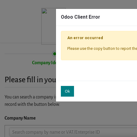
Odoo Client Error
An error occurred
Please use the copy button to report the
Company Identification
Please fill in your company details
Ok
You can search a company in our database by name, VAT or enterprise I
record with the button below.
Company Name
Company
Search company by name or VAT/Enterprise ID
Name