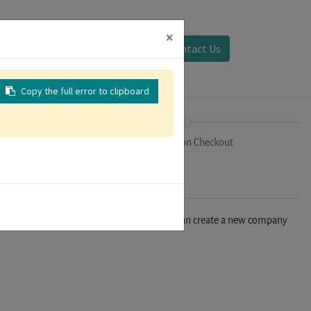
×
Sign in
Contact Us
Copy the full error to clipboard
on
Registration Checkout
n't find your company in our database, you can create a new company