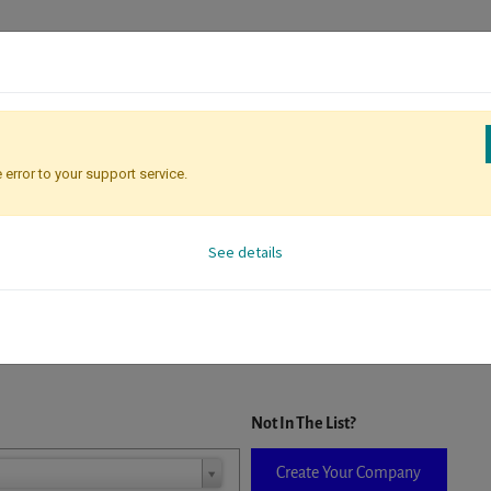
 error to your support service.
Registration
Attendee Identificati
See details
D. When a company is selected it will auto-complete the form. If you do
Not In The List?
Create Your Company