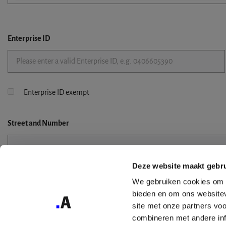
Enterprise ID
Enterprise ID exempt
Street
and Number
Deze website maakt gebru
Street 2
We gebruiken cookies om c
bieden en om ons websitev
site met onze partners vo
combineren met andere inf