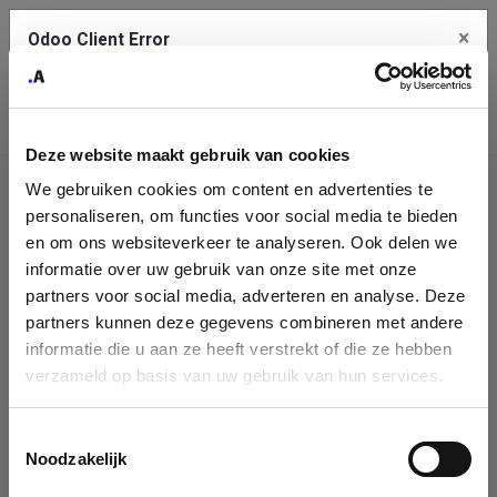
×
Odoo Client Error
Contact Us
An error
Copy the full error to clipboard
occurred
Deze website maakt gebruik van cookies
Please use the copy button to report the error to your support
We gebruiken cookies om content en advertenties te
service.
Company
personaliseren, om functies voor social media te bieden
Identification
en om ons websiteverkeer te analyseren. Ook delen we
informatie over uw gebruik van onze site met onze
See details
Please fill in your company details
partners voor social media, adverteren en analyse. Deze
partners kunnen deze gegevens combineren met andere
informatie die u aan ze heeft verstrekt of die ze hebben
Ok
You can search a company in our database by name, VAT or
verzameld op basis van uw gebruik van hun services.
enterprise ID. When a company is selected it will auto-complete the
form. If you don't find your company in our database, you can create
a new company record with the button below.
Toestemmingsselectie
Noodzakelijk
Company Name