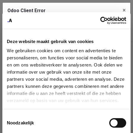
×
Odoo Client Error
Contact Us
An error
Copy the full error to clipboard
occurred
Deze website maakt gebruik van cookies
Please use the copy button to report the error to your support
We gebruiken cookies om content en advertenties te
service.
Company
personaliseren, om functies voor social media te bieden
Identification
en om ons websiteverkeer te analyseren. Ook delen we
informatie over uw gebruik van onze site met onze
See details
Please fill in your company details
partners voor social media, adverteren en analyse. Deze
partners kunnen deze gegevens combineren met andere
informatie die u aan ze heeft verstrekt of die ze hebben
Ok
You can search a company in our database by name, VAT or
verzameld op basis van uw gebruik van hun services.
enterprise ID. When a company is selected it will auto-complete the
form. If you don't find your company in our database, you can create
a new company record with the button below.
Toestemmingsselectie
Noodzakelijk
Company Name