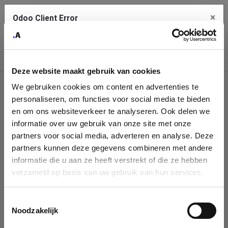
×
Odoo Client Error
Contact Us
An error
Copy the full error to clipboard
occurred
Deze website maakt gebruik van cookies
Please use the copy button to report the error to your support
We gebruiken cookies om content en advertenties te
service.
Company
personaliseren, om functies voor social media te bieden
Identification
en om ons websiteverkeer te analyseren. Ook delen we
informatie over uw gebruik van onze site met onze
See details
Please fill in your company details
partners voor social media, adverteren en analyse. Deze
partners kunnen deze gegevens combineren met andere
informatie die u aan ze heeft verstrekt of die ze hebben
Ok
You can search a company in our database by name, VAT or
verzameld op basis van uw gebruik van hun services.
enterprise ID. When a company is selected it will auto-complete the
form. If you don't find your company in our database, you can create
a new company record with the button below.
Toestemmingsselectie
Noodzakelijk
Company Name