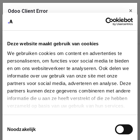
×
Odoo Client Error
Contact Us
An error
Copy the full error to clipboard
occurred
Deze website maakt gebruik van cookies
Please use the copy button to report the error to your support
We gebruiken cookies om content en advertenties te
service.
Company
personaliseren, om functies voor social media te bieden
Identification
en om ons websiteverkeer te analyseren. Ook delen we
informatie over uw gebruik van onze site met onze
See details
Please fill in your company details
partners voor social media, adverteren en analyse. Deze
partners kunnen deze gegevens combineren met andere
informatie die u aan ze heeft verstrekt of die ze hebben
Ok
You can search a company in our database by name, VAT or
verzameld op basis van uw gebruik van hun services.
enterprise ID. When a company is selected it will auto-complete the
form. If you don't find your company in our database, you can create
a new company record with the button below.
Toestemmingsselectie
Noodzakelijk
Company Name