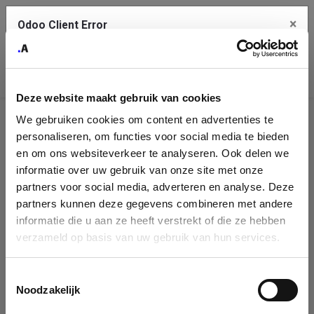
×
Odoo Client Error
Contact Us
An error
Copy the full error to clipboard
occurred
Deze website maakt gebruik van cookies
Please use the copy button to report the error to your support
We gebruiken cookies om content en advertenties te
service.
Company
personaliseren, om functies voor social media te bieden
Identification
en om ons websiteverkeer te analyseren. Ook delen we
informatie over uw gebruik van onze site met onze
See details
Please fill in your company details
partners voor social media, adverteren en analyse. Deze
partners kunnen deze gegevens combineren met andere
informatie die u aan ze heeft verstrekt of die ze hebben
Ok
You can search a company in our database by name, VAT or
verzameld op basis van uw gebruik van hun services.
enterprise ID. When a company is selected it will auto-complete the
form. If you don't find your company in our database, you can create
a new company record with the button below.
Toestemmingsselectie
Noodzakelijk
Company Name