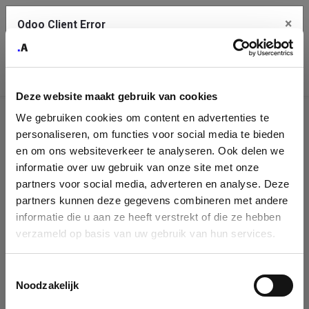
×
Odoo Client Error
Contact Us
An error
Copy the full error to clipboard
occurred
Deze website maakt gebruik van cookies
Please use the copy button to report the error to your support
We gebruiken cookies om content en advertenties te
service.
Company
personaliseren, om functies voor social media te bieden
Identification
en om ons websiteverkeer te analyseren. Ook delen we
informatie over uw gebruik van onze site met onze
See details
Please fill in your company details
partners voor social media, adverteren en analyse. Deze
partners kunnen deze gegevens combineren met andere
informatie die u aan ze heeft verstrekt of die ze hebben
Ok
You can search a company in our database by name, VAT or
verzameld op basis van uw gebruik van hun services.
enterprise ID. When a company is selected it will auto-complete the
form. If you don't find your company in our database, you can create
a new company record with the button below.
Toestemmingsselectie
Noodzakelijk
Company Name