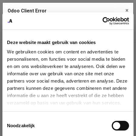
×
Odoo Client Error
Contact Us
An error
Copy the full error to clipboard
occurred
Deze website maakt gebruik van cookies
Please use the copy button to report the error to your support
We gebruiken cookies om content en advertenties te
service.
Company
personaliseren, om functies voor social media te bieden
Identification
en om ons websiteverkeer te analyseren. Ook delen we
informatie over uw gebruik van onze site met onze
See details
Please fill in your company details
partners voor social media, adverteren en analyse. Deze
partners kunnen deze gegevens combineren met andere
informatie die u aan ze heeft verstrekt of die ze hebben
Ok
You can search a company in our database by name, VAT or
verzameld op basis van uw gebruik van hun services.
enterprise ID. When a company is selected it will auto-complete the
form. If you don't find your company in our database, you can create
a new company record with the button below.
Toestemmingsselectie
Noodzakelijk
Company Name