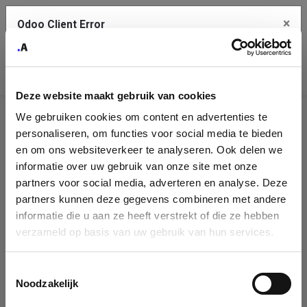
×
Odoo Client Error
Contact Us
An error
Copy the full error to clipboard
occurred
Deze website maakt gebruik van cookies
Please use the copy button to report the error to your support
We gebruiken cookies om content en advertenties te
service.
Company
personaliseren, om functies voor social media te bieden
Identification
en om ons websiteverkeer te analyseren. Ook delen we
informatie over uw gebruik van onze site met onze
See details
Please fill in your company details
partners voor social media, adverteren en analyse. Deze
partners kunnen deze gegevens combineren met andere
informatie die u aan ze heeft verstrekt of die ze hebben
Ok
You can search a company in our database by name, VAT or
verzameld op basis van uw gebruik van hun services.
enterprise ID. When a company is selected it will auto-complete the
form. If you don't find your company in our database, you can create
a new company record with the button below.
Toestemmingsselectie
Noodzakelijk
Company Name