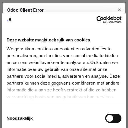
×
Odoo Client Error
Contact Us
An error
Copy the full error to clipboard
occurred
Deze website maakt gebruik van cookies
Please use the copy button to report the error to your support
We gebruiken cookies om content en advertenties te
service.
Company
personaliseren, om functies voor social media te bieden
Identification
en om ons websiteverkeer te analyseren. Ook delen we
informatie over uw gebruik van onze site met onze
See details
Please fill in your company details
partners voor social media, adverteren en analyse. Deze
partners kunnen deze gegevens combineren met andere
informatie die u aan ze heeft verstrekt of die ze hebben
Ok
You can search a company in our database by name, VAT or
verzameld op basis van uw gebruik van hun services.
enterprise ID. When a company is selected it will auto-complete the
form. If you don't find your company in our database, you can create
a new company record with the button below.
Toestemmingsselectie
Noodzakelijk
Company Name