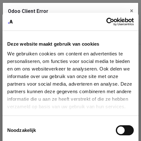
×
Odoo Client Error
Contact Us
An error
Copy the full error to clipboard
occurred
Deze website maakt gebruik van cookies
Please use the copy button to report the error to your support
We gebruiken cookies om content en advertenties te
service.
Company
personaliseren, om functies voor social media te bieden
Identification
en om ons websiteverkeer te analyseren. Ook delen we
informatie over uw gebruik van onze site met onze
See details
Please fill in your company details
partners voor social media, adverteren en analyse. Deze
partners kunnen deze gegevens combineren met andere
informatie die u aan ze heeft verstrekt of die ze hebben
Ok
You can search a company in our database by name, VAT or
verzameld op basis van uw gebruik van hun services.
enterprise ID. When a company is selected it will auto-complete the
form. If you don't find your company in our database, you can create
a new company record with the button below.
Toestemmingsselectie
Noodzakelijk
Company Name