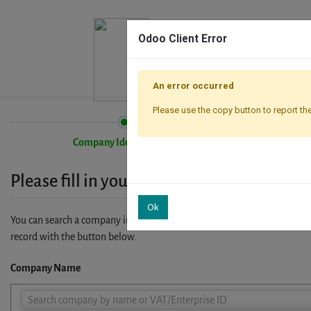
Odoo Client Error
An error occurred
Please use the copy button to report the
Company Identification
Please fill in your company details
Ok
You can search a company in our database by name, VAT or enterprise I
record with the button below.
Company Name
Company
Search company by name or VAT/Enterprise ID
Name