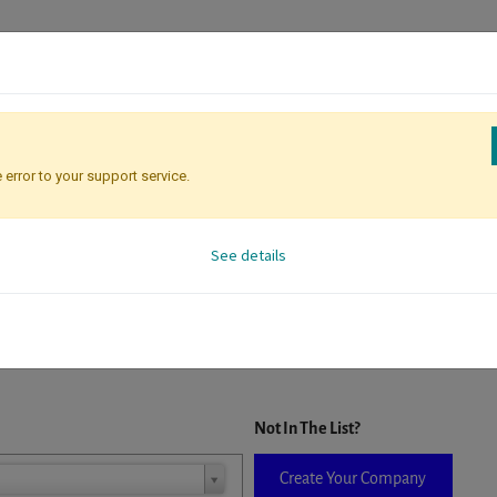
 error to your support service.
Registration
Attendee Identificati
See details
D. When a company is selected it will auto-complete the form. If you do
Not In The List?
Create Your Company