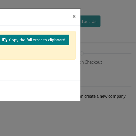
×
Sign in
Contact Us
Copy the full error to clipboard
on
Registration Checkout
n't find your company in our database, you can create a new company