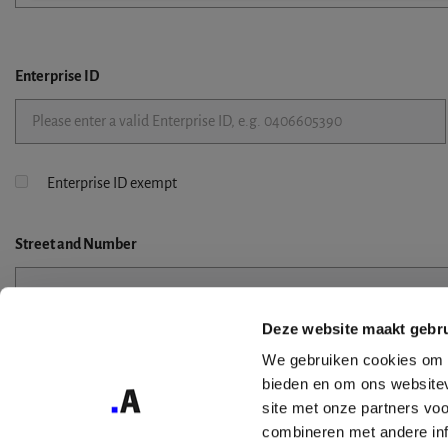
Enterprise ID
Enterprise ID exempt
Street
and Number
Deze website maakt gebru
Street 2
We gebruiken cookies om c
bieden en om ons websitev
site met onze partners vo
combineren met andere inf