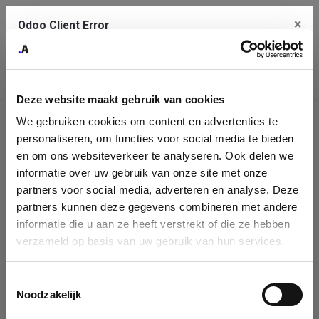
×
Odoo Client Error
Contact Us
An error
Copy the full error to clipboard
occurred
Deze website maakt gebruik van cookies
Please use the copy button to report the error to your support
We gebruiken cookies om content en advertenties te
service.
Company
personaliseren, om functies voor social media te bieden
Identification
en om ons websiteverkeer te analyseren. Ook delen we
informatie over uw gebruik van onze site met onze
See details
Please fill in your company details
partners voor social media, adverteren en analyse. Deze
partners kunnen deze gegevens combineren met andere
informatie die u aan ze heeft verstrekt of die ze hebben
Ok
You can search a company in our database by name, VAT or
verzameld op basis van uw gebruik van hun services.
enterprise ID. When a company is selected it will auto-complete the
form. If you don't find your company in our database, you can create
a new company record with the button below.
Toestemmingsselectie
Noodzakelijk
Company Name