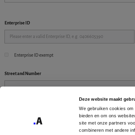
Enterprise ID
Enterprise ID exempt
Street
and Number
Deze website maakt gebru
Street 2
We gebruiken cookies om c
bieden en om ons websitev
site met onze partners vo
combineren met andere inf