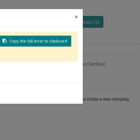
×
Sign in
Contact Us
Copy the full error to clipboard
on
Registration Checkout
n't find your company in our database, you can create a new company