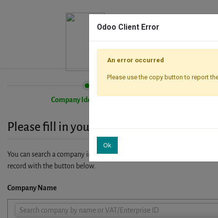
Odoo Client Error
An error occurred
Please use the copy button to report the
Company Identification
Please fill in your company details
Ok
You can search a company in our database by name, VAT or enterprise I
record with the button below.
Company Name
Company
Search company by name or VAT/Enterprise ID
Name