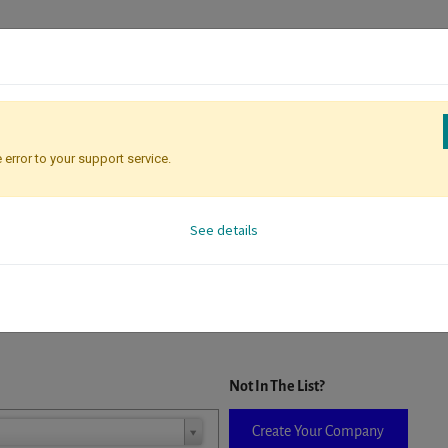
 error to your support service.
Registration
Attendee Identificati
See details
D. When a company is selected it will auto-complete the form. If you do
Not In The List?
Create Your Company