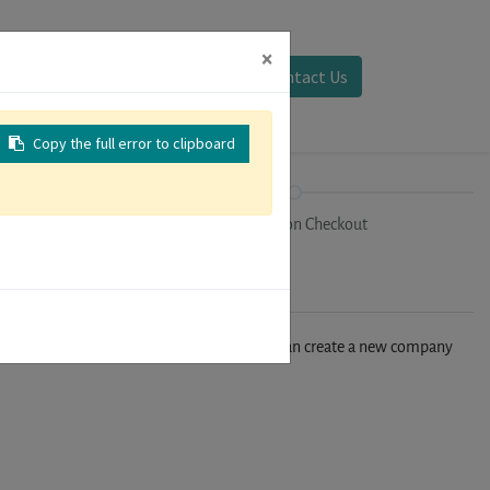
×
Sign in
Contact Us
Copy the full error to clipboard
on
Registration Checkout
n't find your company in our database, you can create a new company