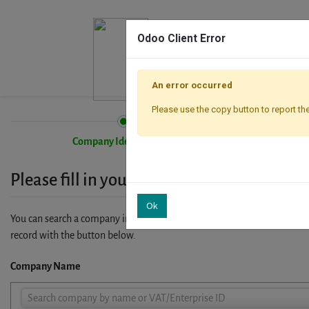
Odoo Client Error
An error occurred
Please use the copy button to report the
Company Identification
Please fill in your company details
Ok
You can search a company in our database by name, VAT or enterprise I
record with the button below.
Company Name
Company
Search company by name or VAT/Enterprise ID
Name