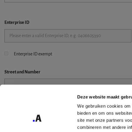
Enterprise ID
Enterprise ID exempt
Street
and Number
Deze website maakt gebru
Street 2
We gebruiken cookies om c
bieden en om ons websitev
site met onze partners vo
combineren met andere inf