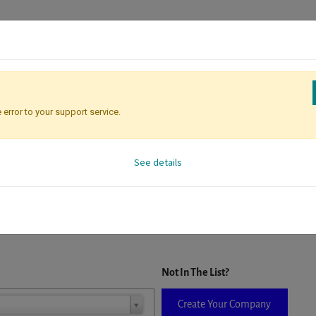
 error to your support service.
Registration
Attendee Identificati
See details
D. When a company is selected it will auto-complete the form. If you do
Not In The List?
Create Your Company