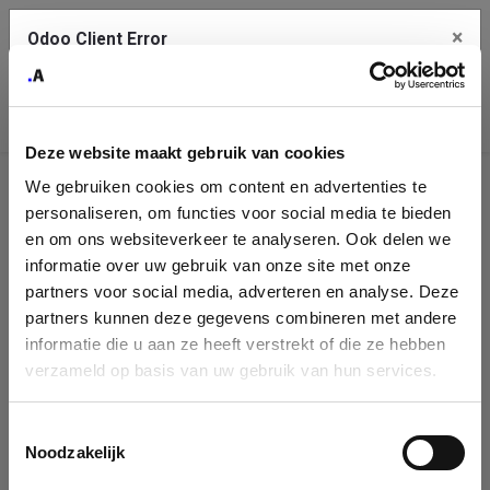
×
Odoo Client Error
Contact Us
An error
Copy the full error to clipboard
occurred
Deze website maakt gebruik van cookies
Please use the copy button to report the error to your support
We gebruiken cookies om content en advertenties te
service.
Company
personaliseren, om functies voor social media te bieden
Identification
en om ons websiteverkeer te analyseren. Ook delen we
informatie over uw gebruik van onze site met onze
See details
Please fill in your company details
partners voor social media, adverteren en analyse. Deze
partners kunnen deze gegevens combineren met andere
informatie die u aan ze heeft verstrekt of die ze hebben
Ok
You can search a company in our database by name, VAT or
verzameld op basis van uw gebruik van hun services.
enterprise ID. When a company is selected it will auto-complete the
form. If you don't find your company in our database, you can create
a new company record with the button below.
Toestemmingsselectie
Noodzakelijk
Company Name