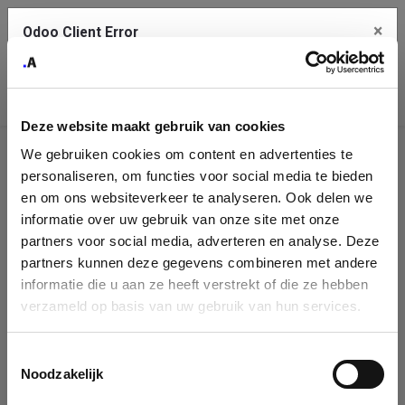
×
Odoo Client Error
Contact Us
An error
Copy the full error to clipboard
occurred
Deze website maakt gebruik van cookies
Please use the copy button to report the error to your support
We gebruiken cookies om content en advertenties te
service.
Company
personaliseren, om functies voor social media te bieden
Identification
en om ons websiteverkeer te analyseren. Ook delen we
informatie over uw gebruik van onze site met onze
See details
Please fill in your company details
partners voor social media, adverteren en analyse. Deze
partners kunnen deze gegevens combineren met andere
informatie die u aan ze heeft verstrekt of die ze hebben
Ok
You can search a company in our database by name, VAT or
verzameld op basis van uw gebruik van hun services.
enterprise ID. When a company is selected it will auto-complete the
form. If you don't find your company in our database, you can create
a new company record with the button below.
Toestemmingsselectie
Noodzakelijk
Company Name