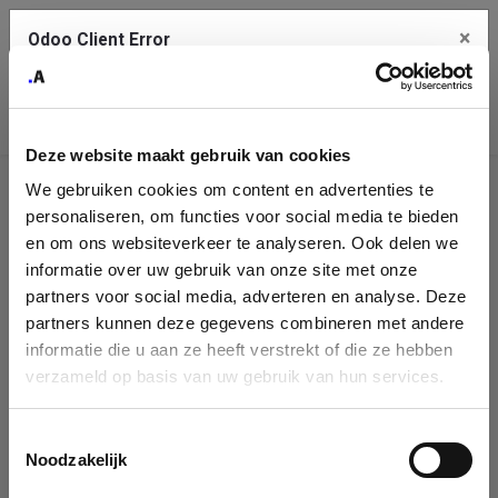
×
Odoo Client Error
Contact Us
An error
Copy the full error to clipboard
occurred
Deze website maakt gebruik van cookies
Please use the copy button to report the error to your support
We gebruiken cookies om content en advertenties te
service.
Company
personaliseren, om functies voor social media te bieden
Identification
en om ons websiteverkeer te analyseren. Ook delen we
informatie over uw gebruik van onze site met onze
See details
Please fill in your company details
partners voor social media, adverteren en analyse. Deze
partners kunnen deze gegevens combineren met andere
informatie die u aan ze heeft verstrekt of die ze hebben
Ok
You can search a company in our database by name, VAT or
verzameld op basis van uw gebruik van hun services.
enterprise ID. When a company is selected it will auto-complete the
form. If you don't find your company in our database, you can create
a new company record with the button below.
Toestemmingsselectie
Noodzakelijk
Company Name