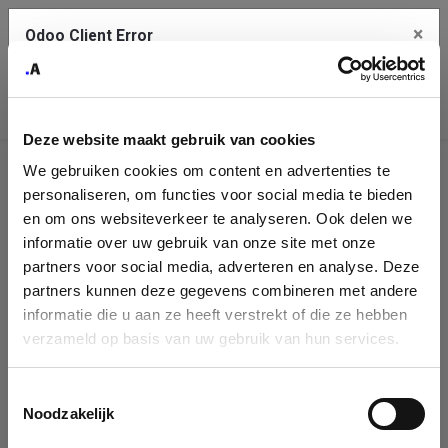
×
Odoo Client Error
Contact Us
An error
Copy the full error to clipboard
occurred
Deze website maakt gebruik van cookies
Please use the copy button to report the error to your support
We gebruiken cookies om content en advertenties te
service.
Company
personaliseren, om functies voor social media te bieden
Identification
en om ons websiteverkeer te analyseren. Ook delen we
informatie over uw gebruik van onze site met onze
See details
Please fill in your company details
partners voor social media, adverteren en analyse. Deze
partners kunnen deze gegevens combineren met andere
informatie die u aan ze heeft verstrekt of die ze hebben
Ok
You can search a company in our database by name, VAT or
verzameld op basis van uw gebruik van hun services.
enterprise ID. When a company is selected it will auto-complete the
form. If you don't find your company in our database, you can create
a new company record with the button below.
Toestemmingsselectie
Noodzakelijk
Company Name