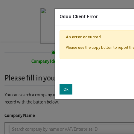
Odoo Client Error
An error occurred
Please use the copy button to report the
Company Identification
Please fill in your company details
Ok
You can search a company in our database by name, VAT or enterprise I
record with the button below.
Company Name
Company
Search company by name or VAT/Enterprise ID
Name