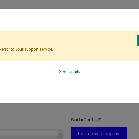
 error to your support service.
Registration
Attendee Identificati
See details
D. When a company is selected it will auto-complete the form. If you do
Not In The List?
Create Your Company