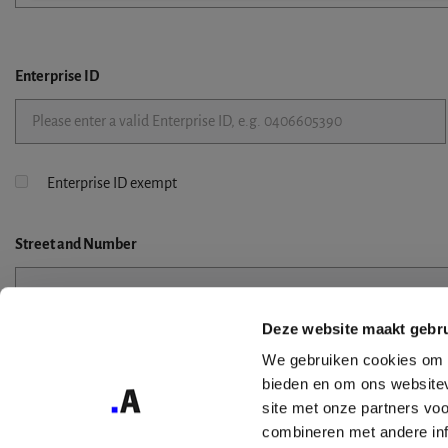
Enterprise ID
Enterprise ID exempt
Street
and Number
Deze website maakt gebru
Street 2
We gebruiken cookies om c
bieden en om ons websitev
site met onze partners vo
combineren met andere inf