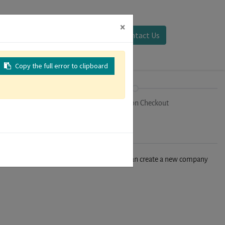
×
Sign in
Contact Us
Copy the full error to clipboard
on
Registration Checkout
n't find your company in our database, you can create a new company