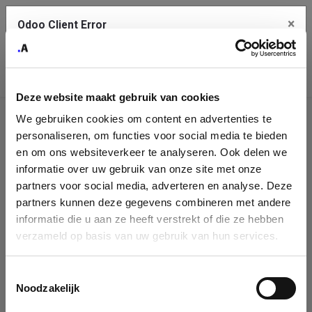
×
Odoo Client Error
Contact Us
An error
Copy the full error to clipboard
occurred
Deze website maakt gebruik van cookies
Please use the copy button to report the error to your support
We gebruiken cookies om content en advertenties te
service.
Company
personaliseren, om functies voor social media te bieden
Identification
en om ons websiteverkeer te analyseren. Ook delen we
informatie over uw gebruik van onze site met onze
See details
Please fill in your company details
partners voor social media, adverteren en analyse. Deze
partners kunnen deze gegevens combineren met andere
informatie die u aan ze heeft verstrekt of die ze hebben
Ok
You can search a company in our database by name, VAT or
verzameld op basis van uw gebruik van hun services.
enterprise ID. When a company is selected it will auto-complete the
form. If you don't find your company in our database, you can create
a new company record with the button below.
Toestemmingsselectie
Noodzakelijk
Company Name