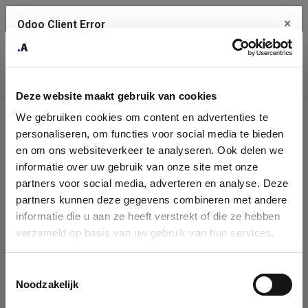
×
Odoo Client Error
Contact Us
An error
Copy the full error to clipboard
occurred
Deze website maakt gebruik van cookies
Please use the copy button to report the error to your support
We gebruiken cookies om content en advertenties te
service.
Company
personaliseren, om functies voor social media te bieden
Identification
en om ons websiteverkeer te analyseren. Ook delen we
informatie over uw gebruik van onze site met onze
See details
Please fill in your company details
partners voor social media, adverteren en analyse. Deze
partners kunnen deze gegevens combineren met andere
informatie die u aan ze heeft verstrekt of die ze hebben
Ok
You can search a company in our database by name, VAT or
verzameld op basis van uw gebruik van hun services.
enterprise ID. When a company is selected it will auto-complete the
form. If you don't find your company in our database, you can create
a new company record with the button below.
Toestemmingsselectie
Noodzakelijk
Company Name