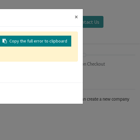
×
Sign in
Contact Us
Copy the full error to clipboard
on
Registration Checkout
n't find your company in our database, you can create a new company