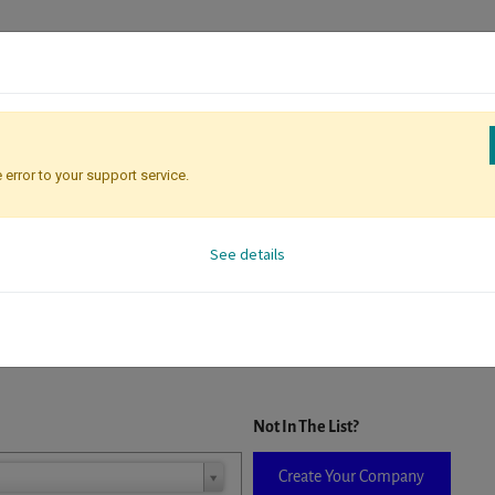
 error to your support service.
Registration
Attendee Identificati
See details
D. When a company is selected it will auto-complete the form. If you do
Not In The List?
Create Your Company