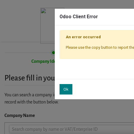
Odoo Client Error
An error occurred
Please use the copy button to report the
Company Identification
Please fill in your company details
Ok
You can search a company in our database by name, VAT or enterprise I
record with the button below.
Company Name
Company
Search company by name or VAT/Enterprise ID
Name