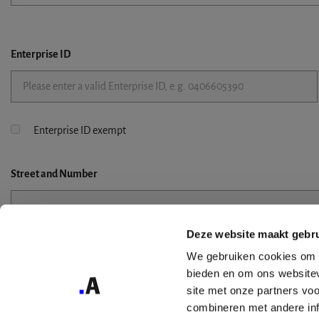
Enterprise ID
Enterprise ID exempt
Street
and Number
Deze website maakt gebru
Street 2
We gebruiken cookies om c
bieden en om ons websitev
site met onze partners vo
combineren met andere inf