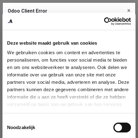
×
Odoo Client Error
Contact Us
An error
Copy the full error to clipboard
occurred
Deze website maakt gebruik van cookies
Please use the copy button to report the error to your support
We gebruiken cookies om content en advertenties te
service.
Company
personaliseren, om functies voor social media te bieden
Identification
en om ons websiteverkeer te analyseren. Ook delen we
informatie over uw gebruik van onze site met onze
See details
Please fill in your company details
partners voor social media, adverteren en analyse. Deze
partners kunnen deze gegevens combineren met andere
informatie die u aan ze heeft verstrekt of die ze hebben
Ok
You can search a company in our database by name, VAT or
verzameld op basis van uw gebruik van hun services.
enterprise ID. When a company is selected it will auto-complete the
form. If you don't find your company in our database, you can create
a new company record with the button below.
Toestemmingsselectie
Noodzakelijk
Company Name