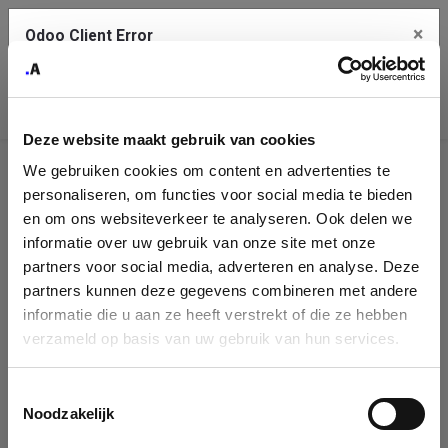
×
Odoo Client Error
Contact Us
An error
Copy the full error to clipboard
occurred
Deze website maakt gebruik van cookies
Please use the copy button to report the error to your support
We gebruiken cookies om content en advertenties te
service.
Company
personaliseren, om functies voor social media te bieden
Identification
en om ons websiteverkeer te analyseren. Ook delen we
informatie over uw gebruik van onze site met onze
See details
Please fill in your company details
partners voor social media, adverteren en analyse. Deze
partners kunnen deze gegevens combineren met andere
informatie die u aan ze heeft verstrekt of die ze hebben
Ok
You can search a company in our database by name, VAT or
verzameld op basis van uw gebruik van hun services.
enterprise ID. When a company is selected it will auto-complete the
form. If you don't find your company in our database, you can create
a new company record with the button below.
Toestemmingsselectie
Noodzakelijk
Company Name