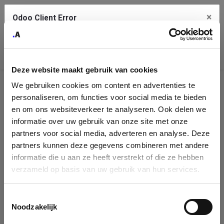
×
Odoo Client Error
Contact Us
An error
Copy the full error to clipboard
occurred
Deze website maakt gebruik van cookies
Please use the copy button to report the error to your support
We gebruiken cookies om content en advertenties te
service.
Company
personaliseren, om functies voor social media te bieden
Identification
en om ons websiteverkeer te analyseren. Ook delen we
informatie over uw gebruik van onze site met onze
See details
Please fill in your company details
partners voor social media, adverteren en analyse. Deze
partners kunnen deze gegevens combineren met andere
informatie die u aan ze heeft verstrekt of die ze hebben
Ok
You can search a company in our database by name, VAT or
verzameld op basis van uw gebruik van hun services.
enterprise ID. When a company is selected it will auto-complete the
form. If you don't find your company in our database, you can create
a new company record with the button below.
Toestemmingsselectie
Noodzakelijk
Company Name