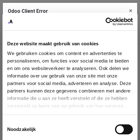
×
Odoo Client Error
Contact Us
An error
Copy the full error to clipboard
occurred
Deze website maakt gebruik van cookies
Please use the copy button to report the error to your support
We gebruiken cookies om content en advertenties te
service.
Company
personaliseren, om functies voor social media te bieden
Identification
en om ons websiteverkeer te analyseren. Ook delen we
informatie over uw gebruik van onze site met onze
See details
Please fill in your company details
partners voor social media, adverteren en analyse. Deze
partners kunnen deze gegevens combineren met andere
informatie die u aan ze heeft verstrekt of die ze hebben
Ok
You can search a company in our database by name, VAT or
verzameld op basis van uw gebruik van hun services.
enterprise ID. When a company is selected it will auto-complete the
form. If you don't find your company in our database, you can create
a new company record with the button below.
Toestemmingsselectie
Noodzakelijk
Company Name