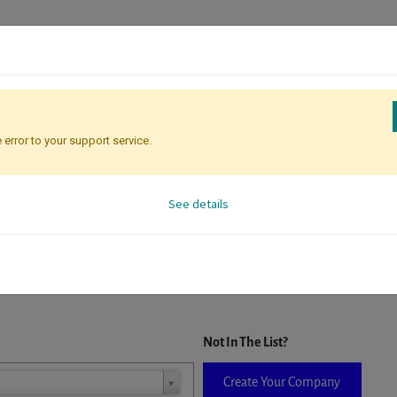
 error to your support service.
Registration
Attendee Identificati
See details
D. When a company is selected it will auto-complete the form. If you do
Not In The List?
Create Your Company