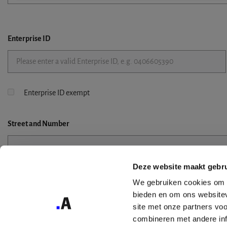
Enterprise ID
Enterprise ID exempt
Street
and Number
Deze website maakt gebru
Street 2
We gebruiken cookies om c
bieden en om ons websitev
site met onze partners vo
combineren met andere inf