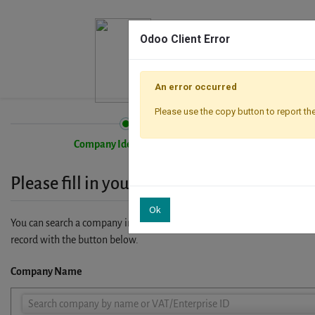
Odoo Client Error
An error occurred
Please use the copy button to report the
Company Identification
Please fill in your company details
Ok
You can search a company in our database by name, VAT or enterprise I
record with the button below.
Company Name
Company
Search company by name or VAT/Enterprise ID
Name