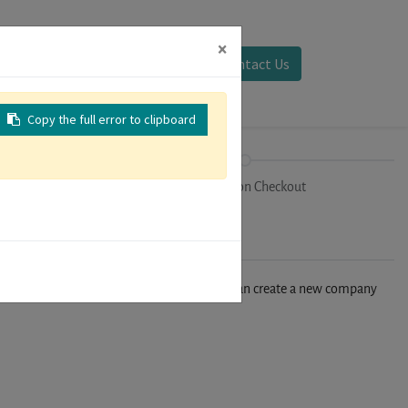
×
Sign in
Contact Us
Copy the full error to clipboard
on
Registration Checkout
n't find your company in our database, you can create a new company