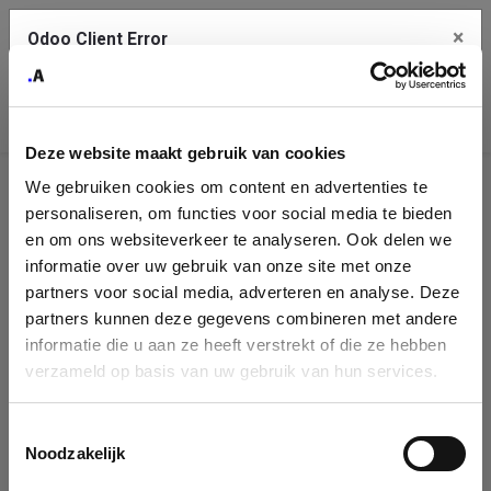
×
Odoo Client Error
Contact Us
An error
Copy the full error to clipboard
occurred
Deze website maakt gebruik van cookies
Please use the copy button to report the error to your support
We gebruiken cookies om content en advertenties te
service.
Company
personaliseren, om functies voor social media te bieden
Identification
en om ons websiteverkeer te analyseren. Ook delen we
informatie over uw gebruik van onze site met onze
See details
Please fill in your company details
partners voor social media, adverteren en analyse. Deze
partners kunnen deze gegevens combineren met andere
informatie die u aan ze heeft verstrekt of die ze hebben
Ok
You can search a company in our database by name, VAT or
verzameld op basis van uw gebruik van hun services.
enterprise ID. When a company is selected it will auto-complete the
form. If you don't find your company in our database, you can create
a new company record with the button below.
Toestemmingsselectie
Noodzakelijk
Company Name