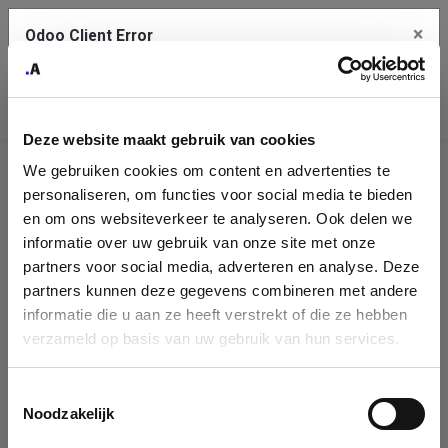
×
Odoo Client Error
Contact Us
An error
Copy the full error to clipboard
occurred
Deze website maakt gebruik van cookies
Please use the copy button to report the error to your support
We gebruiken cookies om content en advertenties te
service.
Company
personaliseren, om functies voor social media te bieden
Identification
en om ons websiteverkeer te analyseren. Ook delen we
informatie over uw gebruik van onze site met onze
See details
Please fill in your company details
partners voor social media, adverteren en analyse. Deze
partners kunnen deze gegevens combineren met andere
informatie die u aan ze heeft verstrekt of die ze hebben
Ok
You can search a company in our database by name, VAT or
verzameld op basis van uw gebruik van hun services.
enterprise ID. When a company is selected it will auto-complete the
form. If you don't find your company in our database, you can create
a new company record with the button below.
Toestemmingsselectie
Noodzakelijk
Company Name