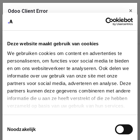
×
Odoo Client Error
Contact Us
An error
Copy the full error to clipboard
occurred
Deze website maakt gebruik van cookies
Please use the copy button to report the error to your support
We gebruiken cookies om content en advertenties te
service.
Company
personaliseren, om functies voor social media te bieden
Identification
en om ons websiteverkeer te analyseren. Ook delen we
informatie over uw gebruik van onze site met onze
See details
Please fill in your company details
partners voor social media, adverteren en analyse. Deze
partners kunnen deze gegevens combineren met andere
informatie die u aan ze heeft verstrekt of die ze hebben
Ok
You can search a company in our database by name, VAT or
verzameld op basis van uw gebruik van hun services.
enterprise ID. When a company is selected it will auto-complete the
form. If you don't find your company in our database, you can create
a new company record with the button below.
Toestemmingsselectie
Noodzakelijk
Company Name