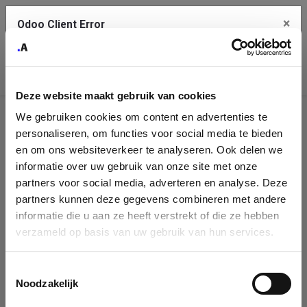
×
Odoo Client Error
Contact Us
An error
Copy the full error to clipboard
occurred
Deze website maakt gebruik van cookies
Please use the copy button to report the error to your support
We gebruiken cookies om content en advertenties te
service.
Company
personaliseren, om functies voor social media te bieden
Identification
en om ons websiteverkeer te analyseren. Ook delen we
informatie over uw gebruik van onze site met onze
See details
Please fill in your company details
partners voor social media, adverteren en analyse. Deze
partners kunnen deze gegevens combineren met andere
informatie die u aan ze heeft verstrekt of die ze hebben
Ok
You can search a company in our database by name, VAT or
verzameld op basis van uw gebruik van hun services.
enterprise ID. When a company is selected it will auto-complete the
form. If you don't find your company in our database, you can create
a new company record with the button below.
Toestemmingsselectie
Noodzakelijk
Company Name