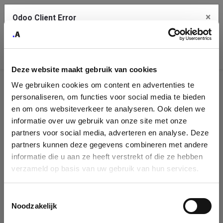
×
Odoo Client Error
Contact Us
An error
Copy the full error to clipboard
occurred
Deze website maakt gebruik van cookies
Please use the copy button to report the error to your support
We gebruiken cookies om content en advertenties te
service.
Company
personaliseren, om functies voor social media te bieden
Identification
en om ons websiteverkeer te analyseren. Ook delen we
informatie over uw gebruik van onze site met onze
See details
Please fill in your company details
partners voor social media, adverteren en analyse. Deze
partners kunnen deze gegevens combineren met andere
informatie die u aan ze heeft verstrekt of die ze hebben
Ok
You can search a company in our database by name, VAT or
verzameld op basis van uw gebruik van hun services.
enterprise ID. When a company is selected it will auto-complete the
form. If you don't find your company in our database, you can create
a new company record with the button below.
Toestemmingsselectie
Noodzakelijk
Company Name