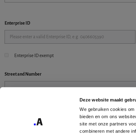
Enterprise ID
Enterprise ID exempt
Street
and Number
Deze website maakt gebru
Street 2
We gebruiken cookies om c
bieden en om ons websitev
site met onze partners vo
combineren met andere inf