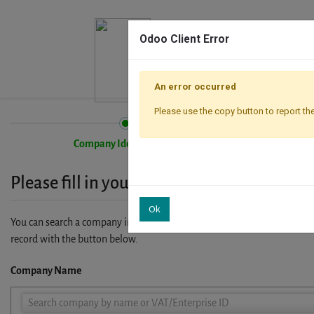
Odoo Client Error
An error occurred
Please use the copy button to report the
Company Identification
Please fill in your company details
Ok
You can search a company in our database by name, VAT or enterprise I
record with the button below.
Company Name
Company
Search company by name or VAT/Enterprise ID
Name