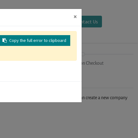
×
Sign in
Contact Us
Copy the full error to clipboard
on
Registration Checkout
n't find your company in our database, you can create a new company