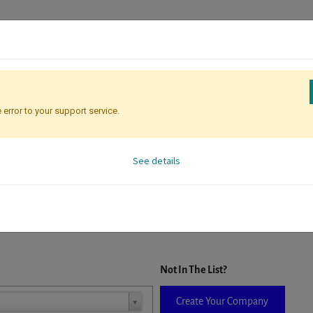
 error to your support service.
Registration
Attendee Identificati
See details
D. When a company is selected it will auto-complete the form. If you do
Not In The List?
Create Your Company