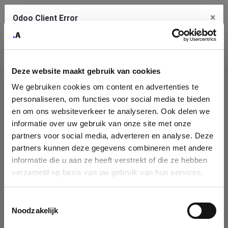
×
Odoo Client Error
Contact Us
An error
Copy the full error to clipboard
occurred
Deze website maakt gebruik van cookies
Please use the copy button to report the error to your support
We gebruiken cookies om content en advertenties te
service.
Company
personaliseren, om functies voor social media te bieden
Identification
en om ons websiteverkeer te analyseren. Ook delen we
informatie over uw gebruik van onze site met onze
See details
Please fill in your company details
partners voor social media, adverteren en analyse. Deze
partners kunnen deze gegevens combineren met andere
informatie die u aan ze heeft verstrekt of die ze hebben
Ok
You can search a company in our database by name, VAT or
verzameld op basis van uw gebruik van hun services.
enterprise ID. When a company is selected it will auto-complete the
form. If you don't find your company in our database, you can create
a new company record with the button below.
Toestemmingsselectie
Noodzakelijk
Company Name