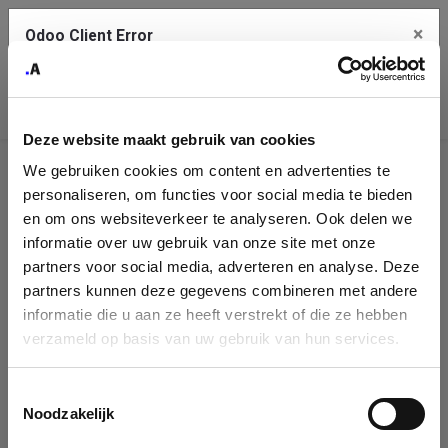
×
Odoo Client Error
Contact Us
An error
Copy the full error to clipboard
occurred
Deze website maakt gebruik van cookies
Please use the copy button to report the error to your support
We gebruiken cookies om content en advertenties te
service.
Company
personaliseren, om functies voor social media te bieden
Identification
en om ons websiteverkeer te analyseren. Ook delen we
informatie over uw gebruik van onze site met onze
See details
Please fill in your company details
partners voor social media, adverteren en analyse. Deze
partners kunnen deze gegevens combineren met andere
informatie die u aan ze heeft verstrekt of die ze hebben
Ok
You can search a company in our database by name, VAT or
verzameld op basis van uw gebruik van hun services.
enterprise ID. When a company is selected it will auto-complete the
form. If you don't find your company in our database, you can create
a new company record with the button below.
Toestemmingsselectie
Noodzakelijk
Company Name