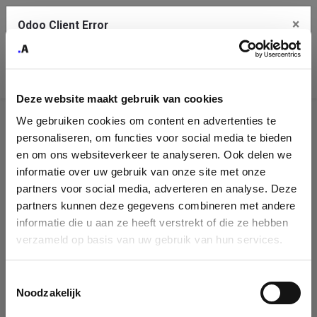
×
Odoo Client Error
Contact Us
An error
Copy the full error to clipboard
occurred
Deze website maakt gebruik van cookies
Please use the copy button to report the error to your support
We gebruiken cookies om content en advertenties te
service.
Company
personaliseren, om functies voor social media te bieden
Identification
en om ons websiteverkeer te analyseren. Ook delen we
informatie over uw gebruik van onze site met onze
See details
Please fill in your company details
partners voor social media, adverteren en analyse. Deze
partners kunnen deze gegevens combineren met andere
informatie die u aan ze heeft verstrekt of die ze hebben
Ok
You can search a company in our database by name, VAT or
verzameld op basis van uw gebruik van hun services.
enterprise ID. When a company is selected it will auto-complete the
form. If you don't find your company in our database, you can create
a new company record with the button below.
Toestemmingsselectie
Noodzakelijk
Company Name