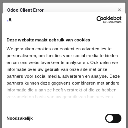
×
Odoo Client Error
Contact Us
An error
Copy the full error to clipboard
occurred
Deze website maakt gebruik van cookies
Please use the copy button to report the error to your support
We gebruiken cookies om content en advertenties te
service.
Company
personaliseren, om functies voor social media te bieden
Identification
en om ons websiteverkeer te analyseren. Ook delen we
informatie over uw gebruik van onze site met onze
See details
Please fill in your company details
partners voor social media, adverteren en analyse. Deze
partners kunnen deze gegevens combineren met andere
informatie die u aan ze heeft verstrekt of die ze hebben
Ok
You can search a company in our database by name, VAT or
verzameld op basis van uw gebruik van hun services.
enterprise ID. When a company is selected it will auto-complete the
form. If you don't find your company in our database, you can create
a new company record with the button below.
Toestemmingsselectie
Noodzakelijk
Company Name