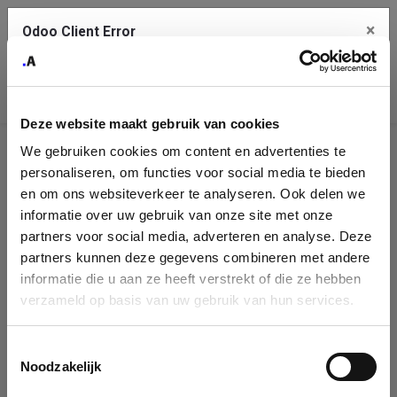
×
Odoo Client Error
Contact Us
An error
Copy the full error to clipboard
occurred
Deze website maakt gebruik van cookies
Please use the copy button to report the error to your support
We gebruiken cookies om content en advertenties te
service.
Company
personaliseren, om functies voor social media te bieden
Identification
en om ons websiteverkeer te analyseren. Ook delen we
informatie over uw gebruik van onze site met onze
See details
Please fill in your company details
partners voor social media, adverteren en analyse. Deze
partners kunnen deze gegevens combineren met andere
informatie die u aan ze heeft verstrekt of die ze hebben
Ok
You can search a company in our database by name, VAT or
verzameld op basis van uw gebruik van hun services.
enterprise ID. When a company is selected it will auto-complete the
form. If you don't find your company in our database, you can create
a new company record with the button below.
Toestemmingsselectie
Noodzakelijk
Company Name