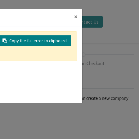
×
Sign in
Contact Us
Copy the full error to clipboard
on
Registration Checkout
n't find your company in our database, you can create a new company