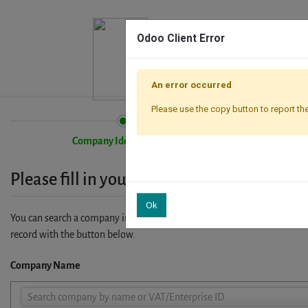
Odoo Client Error
An error occurred
Please use the copy button to report the
Company Identification
Please fill in your company details
Ok
You can search a company in our database by name, VAT or enterprise I
record with the button below.
Company Name
Company
Search company by name or VAT/Enterprise ID
Name