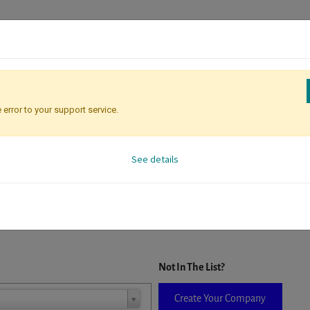
 error to your support service.
Registration
Attendee Identificati
See details
D. When a company is selected it will auto-complete the form. If you do
Not In The List?
Create Your Company