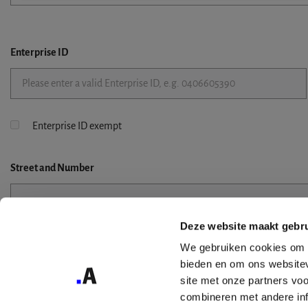
Enterprise ID
Enterprise ID exempt
Street
and Number
Deze website maakt gebru
Street 2
We gebruiken cookies om c
bieden en om ons websitev
site met onze partners vo
combineren met andere inf