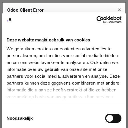
×
Odoo Client Error
Contact Us
An error
Copy the full error to clipboard
occurred
Deze website maakt gebruik van cookies
Please use the copy button to report the error to your support
We gebruiken cookies om content en advertenties te
service.
Company
personaliseren, om functies voor social media te bieden
Identification
en om ons websiteverkeer te analyseren. Ook delen we
informatie over uw gebruik van onze site met onze
See details
Please fill in your company details
partners voor social media, adverteren en analyse. Deze
partners kunnen deze gegevens combineren met andere
informatie die u aan ze heeft verstrekt of die ze hebben
Ok
You can search a company in our database by name, VAT or
verzameld op basis van uw gebruik van hun services.
enterprise ID. When a company is selected it will auto-complete the
form. If you don't find your company in our database, you can create
a new company record with the button below.
Toestemmingsselectie
Noodzakelijk
Company Name