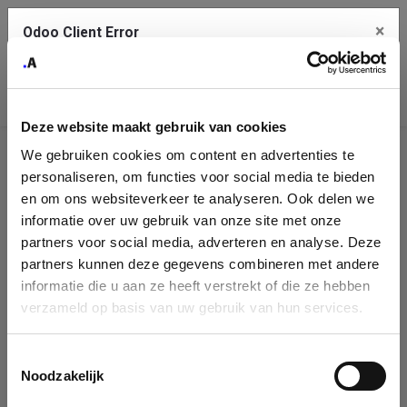
×
Odoo Client Error
Contact Us
An error
Copy the full error to clipboard
occurred
Deze website maakt gebruik van cookies
Please use the copy button to report the error to your support
We gebruiken cookies om content en advertenties te
service.
Company
personaliseren, om functies voor social media te bieden
Identification
en om ons websiteverkeer te analyseren. Ook delen we
informatie over uw gebruik van onze site met onze
See details
Please fill in your company details
partners voor social media, adverteren en analyse. Deze
partners kunnen deze gegevens combineren met andere
informatie die u aan ze heeft verstrekt of die ze hebben
Ok
You can search a company in our database by name, VAT or
verzameld op basis van uw gebruik van hun services.
enterprise ID. When a company is selected it will auto-complete the
form. If you don't find your company in our database, you can create
a new company record with the button below.
Toestemmingsselectie
Noodzakelijk
Company Name