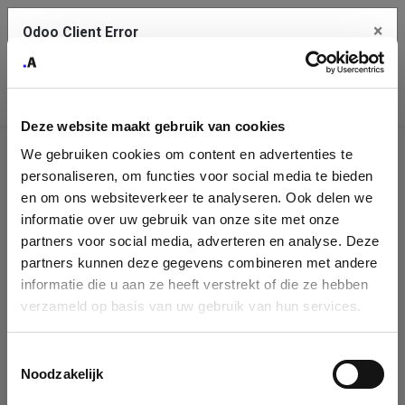
×
Odoo Client Error
Contact Us
An error
Copy the full error to clipboard
occurred
Deze website maakt gebruik van cookies
Please use the copy button to report the error to your support
We gebruiken cookies om content en advertenties te
service.
Company
personaliseren, om functies voor social media te bieden
Identification
en om ons websiteverkeer te analyseren. Ook delen we
informatie over uw gebruik van onze site met onze
See details
Please fill in your company details
partners voor social media, adverteren en analyse. Deze
partners kunnen deze gegevens combineren met andere
informatie die u aan ze heeft verstrekt of die ze hebben
Ok
You can search a company in our database by name, VAT or
verzameld op basis van uw gebruik van hun services.
enterprise ID. When a company is selected it will auto-complete the
form. If you don't find your company in our database, you can create
a new company record with the button below.
Toestemmingsselectie
Noodzakelijk
Company Name