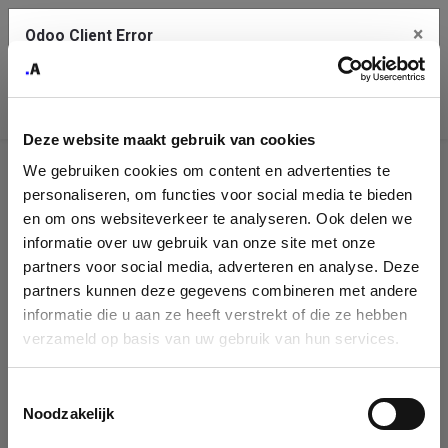
×
Odoo Client Error
Contact Us
An error
Copy the full error to clipboard
occurred
Deze website maakt gebruik van cookies
Please use the copy button to report the error to your support
We gebruiken cookies om content en advertenties te
service.
Company
personaliseren, om functies voor social media te bieden
Identification
en om ons websiteverkeer te analyseren. Ook delen we
informatie over uw gebruik van onze site met onze
See details
Please fill in your company details
partners voor social media, adverteren en analyse. Deze
partners kunnen deze gegevens combineren met andere
informatie die u aan ze heeft verstrekt of die ze hebben
Ok
You can search a company in our database by name, VAT or
verzameld op basis van uw gebruik van hun services.
enterprise ID. When a company is selected it will auto-complete the
form. If you don't find your company in our database, you can create
a new company record with the button below.
Toestemmingsselectie
Noodzakelijk
Company Name