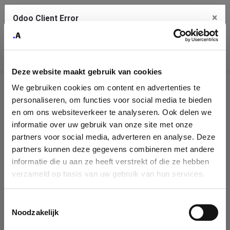
×
Odoo Client Error
Contact Us
An error
Copy the full error to clipboard
occurred
Deze website maakt gebruik van cookies
Please use the copy button to report the error to your support
We gebruiken cookies om content en advertenties te
service.
Company
personaliseren, om functies voor social media te bieden
Identification
en om ons websiteverkeer te analyseren. Ook delen we
informatie over uw gebruik van onze site met onze
See details
Please fill in your company details
partners voor social media, adverteren en analyse. Deze
partners kunnen deze gegevens combineren met andere
informatie die u aan ze heeft verstrekt of die ze hebben
Ok
You can search a company in our database by name, VAT or
verzameld op basis van uw gebruik van hun services.
enterprise ID. When a company is selected it will auto-complete the
form. If you don't find your company in our database, you can create
a new company record with the button below.
Toestemmingsselectie
Noodzakelijk
Company Name