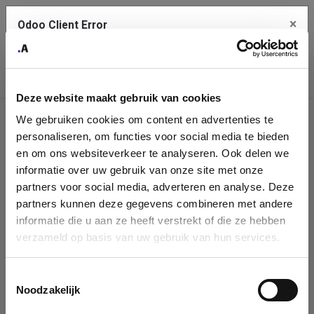
×
Odoo Client Error
Contact Us
An error
Copy the full error to clipboard
occurred
Deze website maakt gebruik van cookies
Please use the copy button to report the error to your support
We gebruiken cookies om content en advertenties te
service.
Company
personaliseren, om functies voor social media te bieden
Identification
en om ons websiteverkeer te analyseren. Ook delen we
informatie over uw gebruik van onze site met onze
See details
Please fill in your company details
partners voor social media, adverteren en analyse. Deze
partners kunnen deze gegevens combineren met andere
informatie die u aan ze heeft verstrekt of die ze hebben
Ok
You can search a company in our database by name, VAT or
verzameld op basis van uw gebruik van hun services.
enterprise ID. When a company is selected it will auto-complete the
form. If you don't find your company in our database, you can create
a new company record with the button below.
Toestemmingsselectie
Noodzakelijk
Company Name