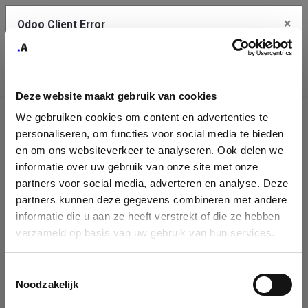
×
Odoo Client Error
Contact Us
An error
Copy the full error to clipboard
occurred
Deze website maakt gebruik van cookies
Please use the copy button to report the error to your support
We gebruiken cookies om content en advertenties te
service.
Company
personaliseren, om functies voor social media te bieden
Identification
en om ons websiteverkeer te analyseren. Ook delen we
informatie over uw gebruik van onze site met onze
See details
Please fill in your company details
partners voor social media, adverteren en analyse. Deze
partners kunnen deze gegevens combineren met andere
informatie die u aan ze heeft verstrekt of die ze hebben
Ok
You can search a company in our database by name, VAT or
verzameld op basis van uw gebruik van hun services.
enterprise ID. When a company is selected it will auto-complete the
form. If you don't find your company in our database, you can create
a new company record with the button below.
Toestemmingsselectie
Noodzakelijk
Company Name