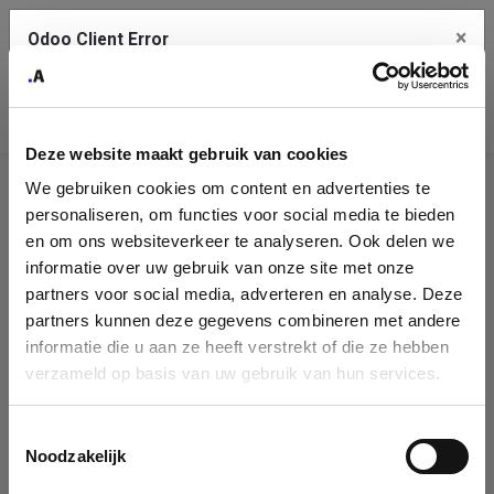
×
Odoo Client Error
Contact Us
An error
Copy the full error to clipboard
occurred
Deze website maakt gebruik van cookies
Please use the copy button to report the error to your support
We gebruiken cookies om content en advertenties te
service.
Company
personaliseren, om functies voor social media te bieden
Identification
en om ons websiteverkeer te analyseren. Ook delen we
informatie over uw gebruik van onze site met onze
See details
Please fill in your company details
partners voor social media, adverteren en analyse. Deze
partners kunnen deze gegevens combineren met andere
informatie die u aan ze heeft verstrekt of die ze hebben
Ok
You can search a company in our database by name, VAT or
verzameld op basis van uw gebruik van hun services.
enterprise ID. When a company is selected it will auto-complete the
form. If you don't find your company in our database, you can create
a new company record with the button below.
Toestemmingsselectie
Noodzakelijk
Company Name